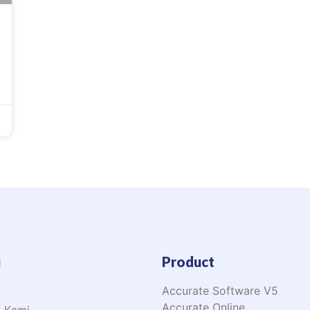
u
Product
Accurate Software V5
Accurate Online
k Kami