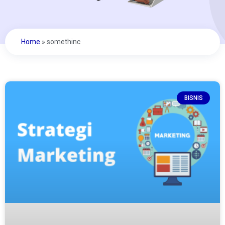
Home
»
somethinc
BISNIS